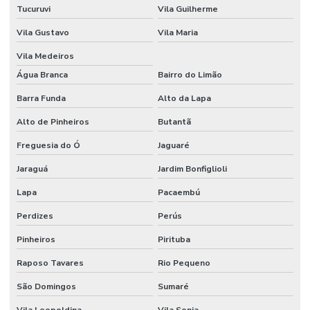
Tucuruvi
Vila Guilherme
Embalagens Para E Commerce Em Material Reciclado
Vila Gustavo
Vila Maria
Embalagens Para Medicamentos Sensíveis
Vila Medeiros
Embalagens Para Peças Automotivas
Água Branca
Bairro do Limão
Embalagens Para Produtos Que Exigem Proteção
Barra Funda
Alto da Lapa
Alto de Pinheiros
Butantã
Embalagens Para Produtos Químicos
Freguesia do Ó
Jaguaré
Embalagens Para Proteção De Componentes Eletrônicos
Jaraguá
Jardim Bonfiglioli
Embalagens Para Proteção De Medicamentos
Lapa
Pacaembú
Embalagens Personalizadas
Perdizes
Perús
Embalagens Personalizadas Em Diversas Cores
Pinheiros
Pirituba
Embalagens Técnicas
Raposo Tavares
Rio Pequeno
Embalagens Técnicas Com Proteção Contra Gases
São Domingos
Sumaré
Embalagens Técnicas Para Alimentos Em Geral
Vila Leopoldina
Vila Sonia