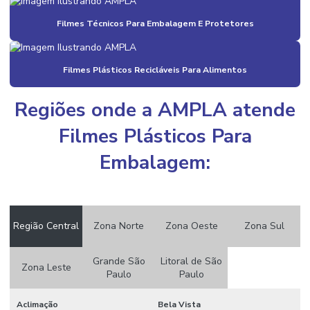
Filmes Técnicos Para Embalagem E Protetores
Bobinas Plásticas
Bobinas Plásticas Recicláveis
Filmes Plásticos Recicláveis Para Alimentos
Compra De Aparas Plásticas
Compra De Aparas Plásticas Em Diversas Cores
Regiões onde a AMPLA atende
Compra De Grãos De Plástico Colorido
Filmes Plásticos Para
Compra De Sacos Plásticos
Embalagem:
Compra De Sacos Plásticos Online
Customização De Aparas Plásticas
Região Central
Zona Norte
Zona Oeste
Zona Sul
Distribuição De Grãos De Plástico
Embalagens A Prova De Umidade Para Eletrônicos
Grande São
Litoral de São
Zona Leste
Paulo
Paulo
Embalagens Anti Umidade Para Alimentos
Aclimação
Bela Vista
Embalagens Coloridas Personalizadas