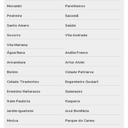
Extrusão De Plásticos Para Indústria
Morumbi
Parelheiros
Pedreira
Sacomã
Fabricação De Embalagens
Santo Amaro
Saúde
Fabricação De Embalagens Em Canela Sustentáveis
Socorro
Vila Andrade
Fabricação De Embalagens Em Vários Materiais
Vila Mariana
Fabricação De Embalagens Sustentáveis
Água Rasa
Anália Franco
Fabricação De Filmes Técnicos
Aricanduva
Artur Alvim
Fabricante De Aparas Plásticas
Belém
Cidade Patriarca
Fabricante De Embalagens Em Material Reciclado Preto
Cidade Tiradentes
Engenheiro Goulart
Fabricante De Embalagens Para Indústria Automotiva
Ermelino Matarazzo
Guianazes
Fabricante De Grãos De Plástico
Itaim Paulista
Itaquera
Jardim Iguatemi
José Bonifácio
Fabricante De Recuperação De Polietileno
Moóca
Parque do Carmo
Fabricante De Sacos Plásticos