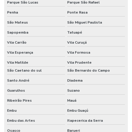
Parque São Lucas
Parque São Rafael
Filme Plástico Extrudado Para Indústria
Penha
Ponte Rasa
Filme Técnico De Plástico
São Mateus
São Miguel Paulista
Filmes Extrudados Para Indústria
Sapopemba
Tatuapé
Filmes Para Embalagem Alimentícia
Vila Carrão
Vila Curuçá
Filmes Para Embalagem De Cosméticos
Vila Esperança
Vila Formosa
Filmes Plásticos Para Alimentos E Medicamentos
Vila Matilde
Vila Prudente
Filmes Plásticos Para Embalagem
São Caetano do sul
São Bernardo do Campo
Santo André
Diadema
Filmes Plásticos Para Embalagens Flexíveis
Guarulhos
Suzano
Filmes Plásticos Para Medicamentos
Ribeirão Pires
Mauá
Filmes Plásticos Recicláveis Para Alimentos
Embu
Embu Guaçú
Filmes Técnicos Para Embalagem E Protetores
Embu das Artes
Itapecerica da Serra
Filmes Técnicos Personalizados Para Setores
Osasco
Barueri