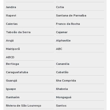
Fornecedor De Aparas Plásticas
Jandira
Cotia
Fornecedor De Bobinas E Filmes
Itapevi
Santana de Parnaíba
Fornecedor De Embalagens Sustentáveis
Caierias
Franco da Rocha
Fornecedor De Embalagens Técnicas Para Eletrônicos
Taboão da Serra
Cajamar
Fornecedor De Filme Técnico Sob Demanda
Arujá
Alphaville
Fornecedor De Filmes Técnicos Personalizados
Mairiporã
ABC
ABCD
Fornecedor De Grãos De Plástico
Bertioga
Cananéia
Fornecedor De Grãos De Plástico Preto
Caraguatatuba
Cubatão
Fornecedor De Plásticos Recuperados
Guarujá
Ilha Comprida
Fornecedor De Sacos Plásticos
Iguape
Ilhabela
Fornecedor De Sacos Plásticos Para Indústria
Itanhaém
Mongaguá
Fornecedor De Sacos Plásticos Resistentes
Riviera de São Lourenço
Santos