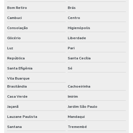
Bom Retiro
Brás
Embalagens Com Alta Resistência Em Cristal
Cambuci
Centro
Embalagens Com Barreira A Umidade
Consolação
Higienópolis
Embalagens Com Barreira A Umidade E Gases
Glicério
Liberdade
Embalagens De Canela Para Produtos
Luz
Pari
Embalagens De Filme Plástico
República
Santa Cecília
Embalagens De Plástico Cristal Reciclado
Santa Efigênia
Sé
Embalagens Ecológicas Para Indústria
Vila Buarque
Brasilândia
Cachoeirinha
Embalagens Em Cristal Para Produtos Alimentícios
Casa Verde
Imirim
Embalagens Em Materiais Reciclados Para Indústria
Jaçanã
Jardim São Paulo
Embalagens Em Material Reciclado
Lauzane Paulista
Mandaqui
Embalagens Em Material Virgem
Santana
Tremembé
Embalagens Para Componentes Eletrônicos