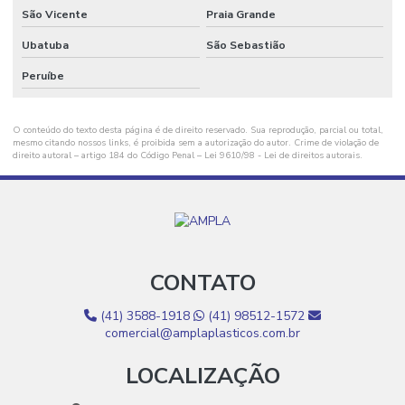
Fornecedores De Bobinas E Filmes Plásticos
São Vicente
Praia Grande
Fornecimento De Aparas Plásticas
Ubatuba
São Sebastião
Fornecimento De Aparas Plásticas Para Indústria
Peruíbe
Fornecimento De Sacos Plásticos Para Indústria
O conteúdo do texto desta página é de direito reservado. Sua reprodução, parcial ou total,
Grãos De Plástico
mesmo citando nossos links, é proibida sem a autorização do autor. Crime de violação de
direito autoral – artigo 184 do Código Penal –
Lei 9610/98 - Lei de direitos autorais
.
Grãos De Plástico Canela
Grãos De Plástico Canela Para Produção
Grãos De Plástico Colorido
CONTATO
Grãos De Plástico Colorido Por Atacado
Grãos De Plástico Cristal Para Indústria
(41) 3588-1918
(41) 98512-1572
comercial@amplaplasticos.com.br
Grãos De Plástico Cristal Para Venda
LOCALIZAÇÃO
Grãos De Plástico Para Empilhadeiras