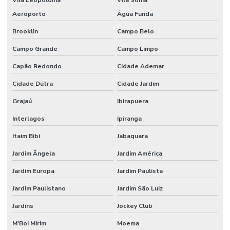
Embalagens Técnicas Para Armazenagem De Medicamentos
Aeroporto
Água Funda
Brooklin
Campo Belo
Embalagens Técnicas Para Armazenamento De Químicos
Campo Grande
Campo Limpo
Embalagens Técnicas Para Produtos De Consumo
Capão Redondo
Cidade Ademar
Embalagens Técnicas Para Produtos Farmacêuticos
Cidade Dutra
Cidade Jardim
Embalagens Tecnológicas Para Indústria Química
Grajaú
Ibirapuera
Empresa De Recuperação De Plásticos
Interlagos
Ipiranga
Empresa De Recuperação E Extrusão
Itaim Bibi
Jabaquara
Equipamentos Para Extrusão De Plástico
Jardim Ângela
Jardim América
Extrusão De Filme Técnico
Jardim Europa
Jardim Paulista
Extrusão De Filme Técnico Sob Medida
Jardim Paulistano
Jardim São Luiz
Extrusão De Filmes Técnicos Personalizados
Jardins
Jockey Club
Extrusão De Materiais Plásticos
M'Boi Mirim
Moema