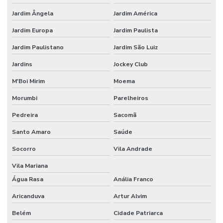
Equipamentos Para Extrusão De Plástico
Jardim Ângela
Jardim América
Extrusão De Filme Técnico
Jardim Europa
Jardim Paulista
Extrusão De Filme Técnico Sob Medida
Jardim Paulistano
Jardim São Luiz
Extrusão De Filmes Técnicos Personalizados
Jardins
Jockey Club
Extrusão De Materiais Plásticos
M'Boi Mirim
Moema
Extrusão De Plásticos Para Indústria
Morumbi
Parelheiros
Pedreira
Sacomã
Fabricação De Embalagens
Santo Amaro
Saúde
Fabricação De Embalagens Em Canela Sustentáveis
Socorro
Vila Andrade
Fabricação De Embalagens Em Vários Materiais
Vila Mariana
Fabricação De Embalagens Sustentáveis
Água Rasa
Anália Franco
Fabricação De Filmes Técnicos
Aricanduva
Artur Alvim
Fabricante De Aparas Plásticas
Belém
Cidade Patriarca