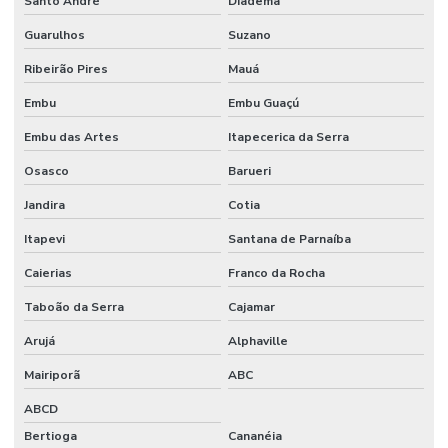
Santo André
Diadema
Filmes Plásticos Para Embalagens Flexíveis
Guarulhos
Suzano
Filmes Plásticos Para Medicamentos
Ribeirão Pires
Mauá
Filmes Plásticos Recicláveis Para Alimentos
Embu
Embu Guaçú
Filmes Técnicos Para Embalagem E Protetores
Embu das Artes
Itapecerica da Serra
Filmes Técnicos Personalizados Para Setores
Osasco
Barueri
Fornecedor De Aparas Plásticas
Jandira
Cotia
Fornecedor De Bobinas E Filmes
Itapevi
Santana de Parnaíba
Fornecedor De Embalagens Sustentáveis
Caierias
Franco da Rocha
Fornecedor De Embalagens Técnicas Para Eletrônicos
Taboão da Serra
Cajamar
Fornecedor De Filme Técnico Sob Demanda
Arujá
Alphaville
Fornecedor De Filmes Técnicos Personalizados
Mairiporã
ABC
ABCD
Fornecedor De Grãos De Plástico
Bertioga
Cananéia
Fornecedor De Grãos De Plástico Preto