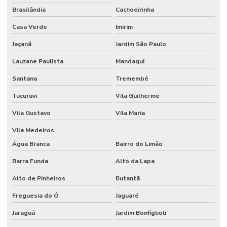
Brasilândia
Cachoeirinha
Embalagens Em Cristal Para Produtos Alimentícios
Casa Verde
Imirim
Embalagens Em Materiais Reciclados Para Indústria
Jaçanã
Jardim São Paulo
Embalagens Em Material Reciclado
Lauzane Paulista
Mandaqui
Embalagens Em Material Virgem
Santana
Tremembé
Embalagens Para Componentes Eletrônicos
Tucuruvi
Vila Guilherme
Embalagens Para E Commerce Em Material Reciclado
Vila Gustavo
Vila Maria
Embalagens Para Medicamentos Sensíveis
Vila Medeiros
Embalagens Para Peças Automotivas
Água Branca
Bairro do Limão
Embalagens Para Produtos Que Exigem Proteção
Barra Funda
Alto da Lapa
Alto de Pinheiros
Butantã
Embalagens Para Produtos Químicos
Freguesia do Ó
Jaguaré
Embalagens Para Proteção De Componentes Eletrônicos
Jaraguá
Jardim Bonfiglioli
Embalagens Para Proteção De Medicamentos