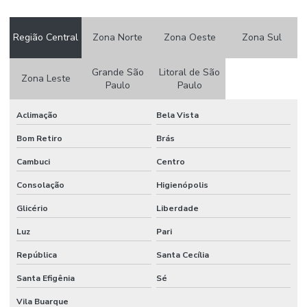
Customização De Aparas Plásticas
Região Central
Zona Norte
Zona Oeste
Zona Sul
Distribuição De Grãos De Plástico
Embalagens A Prova De Umidade Para Eletrônicos
Grande São
Litoral de São
Zona Leste
Paulo
Paulo
Embalagens Anti Umidade Para Alimentos
Aclimação
Bela Vista
Embalagens Coloridas Personalizadas
Bom Retiro
Brás
Embalagens Com Alta Resistência Em Cristal
Cambuci
Centro
Embalagens Com Barreira A Umidade
Consolação
Higienópolis
Embalagens Com Barreira A Umidade E Gases
Glicério
Liberdade
Embalagens De Canela Para Produtos
Luz
Pari
Embalagens De Filme Plástico
República
Santa Cecília
Embalagens De Plástico Cristal Reciclado
Santa Efigênia
Sé
Embalagens Ecológicas Para Indústria
Vila Buarque