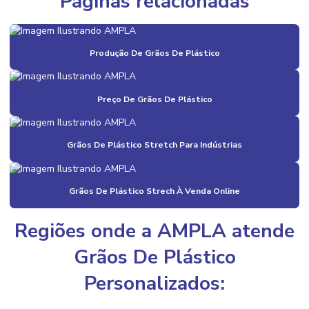
Páginas relacionadas
Bobinas De Plastico Para Indústria Alimentícia
Bobinas E Filmes
Produção De Grãos De Plástico
Bobinas E Filmes Para Indústria
Bobinas E Filmes Preço
Preço De Grãos De Plástico
Bobinas E Filmes Valor
Grãos De Plástico Stretch Para Indústrias
Bobinas Plásticas
Bobinas Plásticas Recicláveis
Grãos De Plástico Strech À Venda Online
Compra De Aparas Plásticas
Compra De Aparas Plásticas Em Diversas Cores
Regiões onde a AMPLA atende
Compra De Grãos De Plástico Colorido
Grãos De Plástico
Compra De Sacos Plásticos
Personalizados:
Compra De Sacos Plásticos Online