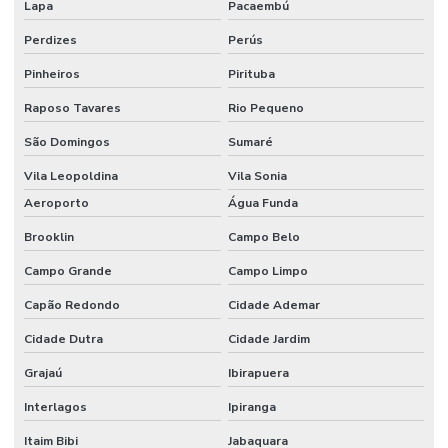
Lapa
Pacaembú
Embalagens Personalizadas
Perdizes
Perús
Embalagens Personalizadas Em Diversas Cores
Pinheiros
Pirituba
Embalagens Técnicas
Raposo Tavares
Rio Pequeno
Embalagens Técnicas Com Proteção Contra Gases
São Domingos
Sumaré
Embalagens Técnicas Para Alimentos Em Geral
Vila Leopoldina
Vila Sonia
Embalagens Técnicas Para Armazenagem De Medicamentos
Aeroporto
Água Funda
Brooklin
Campo Belo
Embalagens Técnicas Para Armazenamento De Químicos
Campo Grande
Campo Limpo
Embalagens Técnicas Para Produtos De Consumo
Capão Redondo
Cidade Ademar
Embalagens Técnicas Para Produtos Farmacêuticos
Cidade Dutra
Cidade Jardim
Embalagens Tecnológicas Para Indústria Química
Grajaú
Ibirapuera
Empresa De Recuperação De Plásticos
Interlagos
Ipiranga
Empresa De Recuperação E Extrusão
Itaim Bibi
Jabaquara