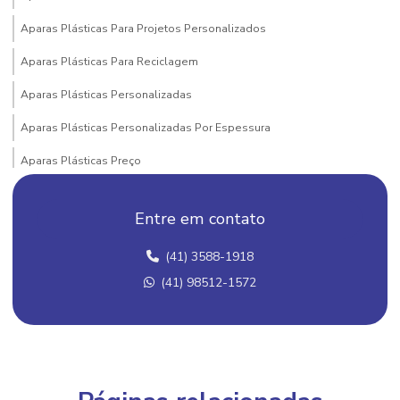
Aparas Plásticas Para Projetos Personalizados
Aparas Plásticas Para Reciclagem
Aparas Plásticas Personalizadas
Aparas Plásticas Personalizadas Por Espessura
Aparas Plásticas Preço
Aparas Plásticas Valor
Entre em contato
Atacado De Grãos De Plástico
(41) 3588-1918
Bobinas De Filme Flexível
(41) 98512-1572
Bobinas De Filme Para Cosméticos
Bobinas De Filme Para Embalagens
Bobinas De Filme Plástico Para Cosméticos E Medicamentos
Bobinas De Filme Plástico Para Indústria