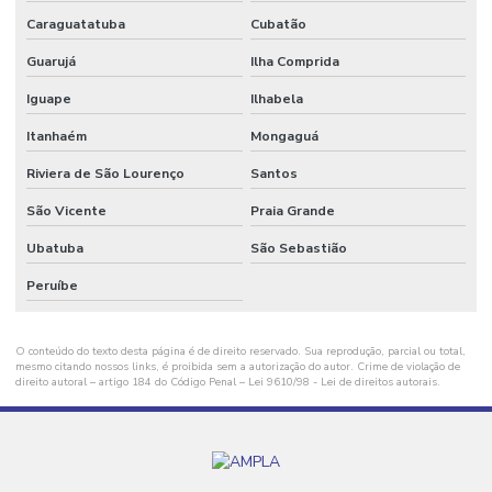
Caraguatatuba
Cubatão
Fornecedor De Plásticos Recuperados
Guarujá
Ilha Comprida
Fornecedor De Sacos Plásticos
Iguape
Ilhabela
Fornecedor De Sacos Plásticos Para Indústria
Itanhaém
Mongaguá
Fornecedor De Sacos Plásticos Resistentes
Riviera de São Lourenço
Santos
Fornecedores De Bobinas E Filmes Plásticos
São Vicente
Praia Grande
Fornecimento De Aparas Plásticas
Ubatuba
São Sebastião
Fornecimento De Aparas Plásticas Para Indústria
Peruíbe
Fornecimento De Sacos Plásticos Para Indústria
O conteúdo do texto desta página é de direito reservado. Sua reprodução, parcial ou total,
Grãos De Plástico
mesmo citando nossos links, é proibida sem a autorização do autor. Crime de violação de
direito autoral – artigo 184 do Código Penal –
Lei 9610/98 - Lei de direitos autorais
.
Grãos De Plástico Canela
Grãos De Plástico Canela Para Produção
Grãos De Plástico Colorido