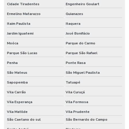
Fabricante De Embalagens Em Material Reciclado Preto
Cidade Tiradentes
Engenheiro Goulart
Fabricante De Embalagens Para Indústria Automotiva
Ermelino Matarazzo
Guianazes
Fabricante De Grãos De Plástico
Itaim Paulista
Itaquera
Jardim Iguatemi
José Bonifácio
Fabricante De Recuperação De Polietileno
Moóca
Parque do Carmo
Fabricante De Sacos Plásticos
Parque São Lucas
Parque São Rafael
Filme Plástico Extrudado Para Indústria
Penha
Ponte Rasa
Filme Técnico De Plástico
São Mateus
São Miguel Paulista
Filmes Extrudados Para Indústria
Sapopemba
Tatuapé
Filmes Para Embalagem Alimentícia
Vila Carrão
Vila Curuçá
Filmes Para Embalagem De Cosméticos
Vila Esperança
Vila Formosa
Filmes Plásticos Para Alimentos E Medicamentos
Vila Matilde
Vila Prudente
Filmes Plásticos Para Embalagem
São Caetano do sul
São Bernardo do Campo