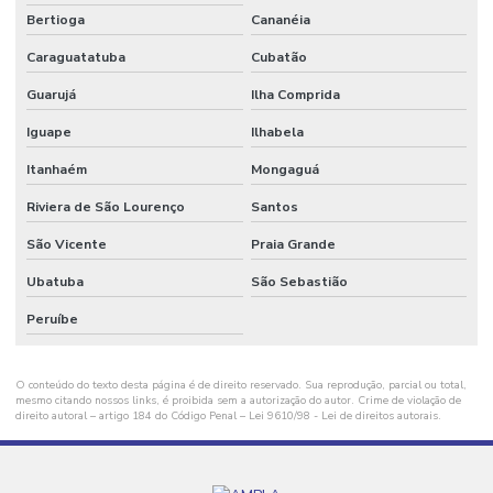
Bertioga
Cananéia
Fornecedor De Grãos De Plástico Preto
Caraguatatuba
Cubatão
Fornecedor De Plásticos Recuperados
Guarujá
Ilha Comprida
Fornecedor De Sacos Plásticos
Iguape
Ilhabela
Fornecedor De Sacos Plásticos Para Indústria
Itanhaém
Mongaguá
Fornecedor De Sacos Plásticos Resistentes
Riviera de São Lourenço
Santos
Fornecedores De Bobinas E Filmes Plásticos
São Vicente
Praia Grande
Fornecimento De Aparas Plásticas
Ubatuba
São Sebastião
Fornecimento De Aparas Plásticas Para Indústria
Peruíbe
Fornecimento De Sacos Plásticos Para Indústria
O conteúdo do texto desta página é de direito reservado. Sua reprodução, parcial ou total,
Grãos De Plástico
mesmo citando nossos links, é proibida sem a autorização do autor. Crime de violação de
direito autoral – artigo 184 do Código Penal –
Lei 9610/98 - Lei de direitos autorais
.
Grãos De Plástico Canela
Grãos De Plástico Canela Para Produção