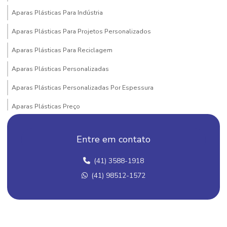
Aparas Plásticas Para Indústria
Aparas Plásticas Para Projetos Personalizados
Aparas Plásticas Para Reciclagem
Aparas Plásticas Personalizadas
Aparas Plásticas Personalizadas Por Espessura
Aparas Plásticas Preço
Aparas Plásticas Valor
Entre em contato
Atacado De Grãos De Plástico
(41) 3588-1918
Bobinas De Filme Flexível
(41) 98512-1572
Bobinas De Filme Para Cosméticos
Bobinas De Filme Para Embalagens
Bobinas De Filme Plástico Para Cosméticos E Medicamentos