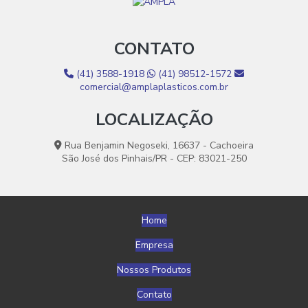
Grãos De Plástico Colorido
CONTATO
Grãos De Plástico Colorido Por Atacado
Grãos De Plástico Cristal Para Indústria
(41) 3588-1918
(41) 98512-1572
comercial@amplaplasticos.com.br
Grãos De Plástico Cristal Para Venda
LOCALIZAÇÃO
Grãos De Plástico Para Empilhadeiras
Rua Benjamin Negoseki, 16637 - Cachoeira
Grãos De Plástico Para Indústria
São José dos Pinhais/PR - CEP: 83021-250
Grãos De Plástico Para Injeção
Grãos De Plástico Para Reciclagem
Home
Grãos De Plástico Personalizados
Empresa
Grãos De Plástico Preto
Nossos Produtos
Grãos De Plástico Strech À Venda Online
Contato
Grãos De Plástico Stretch Para Indústrias