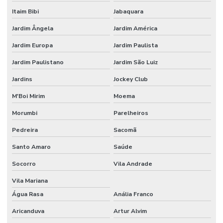
Empresa De Recuperação E Extrusão
Itaim Bibi
Jabaquara
Equipamentos Para Extrusão De Plástico
Jardim Ângela
Jardim América
Extrusão De Filme Técnico
Jardim Europa
Jardim Paulista
Extrusão De Filme Técnico Sob Medida
Jardim Paulistano
Jardim São Luiz
Extrusão De Filmes Técnicos Personalizados
Jardins
Jockey Club
Extrusão De Materiais Plásticos
M'Boi Mirim
Moema
Extrusão De Plásticos Para Indústria
Morumbi
Parelheiros
Pedreira
Sacomã
Fabricação De Embalagens
Santo Amaro
Saúde
Fabricação De Embalagens Em Canela Sustentáveis
Socorro
Vila Andrade
Fabricação De Embalagens Em Vários Materiais
Vila Mariana
Fabricação De Embalagens Sustentáveis
Água Rasa
Anália Franco
Fabricação De Filmes Técnicos
Aricanduva
Artur Alvim