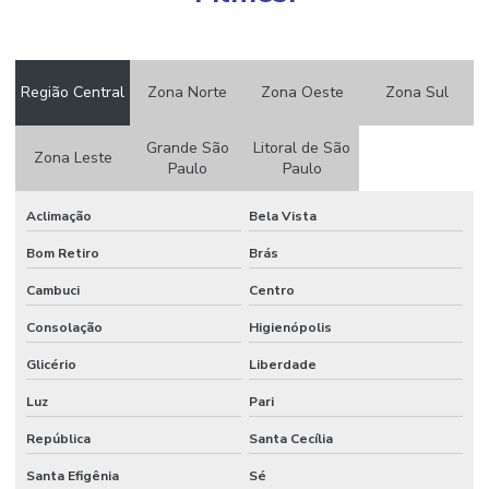
Compra De Sacos Plásticos Online
Customização De Aparas Plásticas
Região Central
Zona Norte
Zona Oeste
Zona Sul
Distribuição De Grãos De Plástico
Embalagens A Prova De Umidade Para Eletrônicos
Grande São
Litoral de São
Zona Leste
Paulo
Paulo
Embalagens Anti Umidade Para Alimentos
Aclimação
Bela Vista
Embalagens Coloridas Personalizadas
Bom Retiro
Brás
Embalagens Com Alta Resistência Em Cristal
Cambuci
Centro
Embalagens Com Barreira A Umidade
Consolação
Higienópolis
Embalagens Com Barreira A Umidade E Gases
Glicério
Liberdade
Embalagens De Canela Para Produtos
Luz
Pari
Embalagens De Filme Plástico
República
Santa Cecília
Embalagens De Plástico Cristal Reciclado
Santa Efigênia
Sé