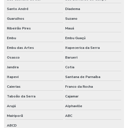
Santo André
Diadema
Filmes Plásticos Para Embalagens Flexíveis
Guarulhos
Suzano
Filmes Plásticos Para Medicamentos
Ribeirão Pires
Mauá
Filmes Plásticos Recicláveis Para Alimentos
Embu
Embu Guaçú
Filmes Técnicos Para Embalagem E Protetores
Embu das Artes
Itapecerica da Serra
Filmes Técnicos Personalizados Para Setores
Osasco
Barueri
Fornecedor De Aparas Plásticas
Jandira
Cotia
Fornecedor De Bobinas E Filmes
Itapevi
Santana de Parnaíba
Fornecedor De Embalagens Sustentáveis
Caierias
Franco da Rocha
Fornecedor De Embalagens Técnicas Para Eletrônicos
Taboão da Serra
Cajamar
Fornecedor De Filme Técnico Sob Demanda
Arujá
Alphaville
Fornecedor De Filmes Técnicos Personalizados
Mairiporã
ABC
ABCD
Fornecedor De Grãos De Plástico