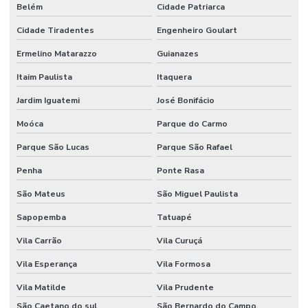
Fabricante De Aparas Plásticas
Belém
Cidade Patriarca
Fabricante De Embalagens Em Material Reciclado Preto
Cidade Tiradentes
Engenheiro Goulart
Fabricante De Embalagens Para Indústria Automotiva
Ermelino Matarazzo
Guianazes
Fabricante De Grãos De Plástico
Itaim Paulista
Itaquera
Jardim Iguatemi
José Bonifácio
Fabricante De Recuperação De Polietileno
Moóca
Parque do Carmo
Fabricante De Sacos Plásticos
Parque São Lucas
Parque São Rafael
Filme Plástico Extrudado Para Indústria
Penha
Ponte Rasa
Filme Técnico De Plástico
São Mateus
São Miguel Paulista
Filmes Extrudados Para Indústria
Sapopemba
Tatuapé
Filmes Para Embalagem Alimentícia
Vila Carrão
Vila Curuçá
Filmes Para Embalagem De Cosméticos
Vila Esperança
Vila Formosa
Filmes Plásticos Para Alimentos E Medicamentos
Vila Matilde
Vila Prudente
Filmes Plásticos Para Embalagem
São Caetano do sul
São Bernardo do Campo