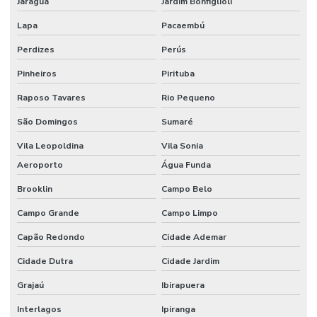
Jaraguá
Jardim Bonfiglioli
Embalagens Para Proteção De Medicamentos
Lapa
Pacaembú
Embalagens Personalizadas
Perdizes
Perús
Embalagens Personalizadas Em Diversas Cores
Pinheiros
Pirituba
Embalagens Técnicas
Raposo Tavares
Rio Pequeno
Embalagens Técnicas Com Proteção Contra Gases
São Domingos
Sumaré
Embalagens Técnicas Para Alimentos Em Geral
Vila Leopoldina
Vila Sonia
Embalagens Técnicas Para Armazenagem De Medicamentos
Aeroporto
Água Funda
Brooklin
Campo Belo
Embalagens Técnicas Para Armazenamento De Químicos
Campo Grande
Campo Limpo
Embalagens Técnicas Para Produtos De Consumo
Capão Redondo
Cidade Ademar
Embalagens Técnicas Para Produtos Farmacêuticos
Cidade Dutra
Cidade Jardim
Embalagens Tecnológicas Para Indústria Química
Grajaú
Ibirapuera
Empresa De Recuperação De Plásticos
Interlagos
Ipiranga