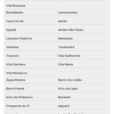
Embalagens Ecológicas Para Indústria
Vila Buarque
Brasilândia
Cachoeirinha
Embalagens Em Cristal Para Produtos Alimentícios
Casa Verde
Imirim
Embalagens Em Materiais Reciclados Para Indústria
Jaçanã
Jardim São Paulo
Embalagens Em Material Reciclado
Lauzane Paulista
Mandaqui
Embalagens Em Material Virgem
Santana
Tremembé
Embalagens Para Componentes Eletrônicos
Tucuruvi
Vila Guilherme
Embalagens Para E Commerce Em Material Reciclado
Vila Gustavo
Vila Maria
Embalagens Para Medicamentos Sensíveis
Vila Medeiros
Embalagens Para Peças Automotivas
Água Branca
Bairro do Limão
Embalagens Para Produtos Que Exigem Proteção
Barra Funda
Alto da Lapa
Alto de Pinheiros
Butantã
Embalagens Para Produtos Químicos
Freguesia do Ó
Jaguaré
Embalagens Para Proteção De Componentes Eletrônicos