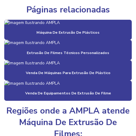
Bobinas De Filme Plástico Para Indústria
Páginas relacionadas
Bobinas De Plastico Para Indústria Alimentícia
Bobinas E Filmes
Máquina De Extrusão De Plásticos
Bobinas E Filmes Para Indústria
Bobinas E Filmes Preço
Extrusão De Filmes Técnicos Personalizados
Bobinas E Filmes Valor
Venda De Máquinas Para Extrusão De Plástico
Bobinas Plásticas
Bobinas Plásticas Recicláveis
Venda De Equipamentos De Extrusão De Filme
Compra De Aparas Plásticas
Compra De Aparas Plásticas Em Diversas Cores
Regiões onde a AMPLA atende
Compra De Grãos De Plástico Colorido
Máquina De Extrusão De
Compra De Sacos Plásticos
Filmes: