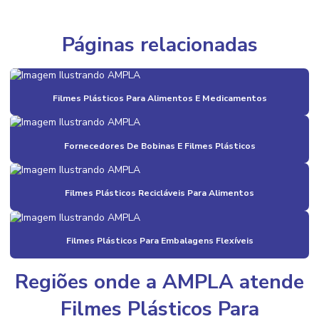
Bobinas De Filme Plástico Para Cosméticos E Medicamentos
Bobinas De Filme Plástico Para Indústria
Páginas relacionadas
Bobinas De Plastico Para Indústria Alimentícia
Bobinas E Filmes
Filmes Plásticos Para Alimentos E Medicamentos
Bobinas E Filmes Para Indústria
Bobinas E Filmes Preço
Fornecedores De Bobinas E Filmes Plásticos
Bobinas E Filmes Valor
Filmes Plásticos Recicláveis Para Alimentos
Bobinas Plásticas
Bobinas Plásticas Recicláveis
Filmes Plásticos Para Embalagens Flexíveis
Compra De Aparas Plásticas
Compra De Aparas Plásticas Em Diversas Cores
Regiões onde a AMPLA atende
Compra De Grãos De Plástico Colorido
Filmes Plásticos Para