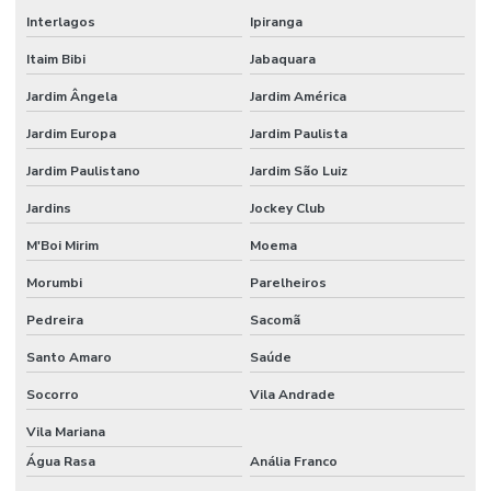
Interlagos
Ipiranga
Empresa De Recuperação E Extrusão
Itaim Bibi
Jabaquara
Equipamentos Para Extrusão De Plástico
Jardim Ângela
Jardim América
Extrusão De Filme Técnico
Jardim Europa
Jardim Paulista
Extrusão De Filme Técnico Sob Medida
Jardim Paulistano
Jardim São Luiz
Extrusão De Filmes Técnicos Personalizados
Jardins
Jockey Club
Extrusão De Materiais Plásticos
M'Boi Mirim
Moema
Extrusão De Plásticos Para Indústria
Morumbi
Parelheiros
Pedreira
Sacomã
Fabricação De Embalagens
Santo Amaro
Saúde
Fabricação De Embalagens Em Canela Sustentáveis
Socorro
Vila Andrade
Fabricação De Embalagens Em Vários Materiais
Vila Mariana
Fabricação De Embalagens Sustentáveis
Água Rasa
Anália Franco
Fabricação De Filmes Técnicos