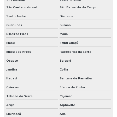
Vila Matilde
Vila Prudente
Filmes Plásticos Para Embalagem
São Caetano do sul
São Bernardo do Campo
Santo André
Diadema
Filmes Plásticos Para Embalagens Flexíveis
Guarulhos
Suzano
Filmes Plásticos Para Medicamentos
Ribeirão Pires
Mauá
Filmes Plásticos Recicláveis Para Alimentos
Embu
Embu Guaçú
Filmes Técnicos Para Embalagem E Protetores
Embu das Artes
Itapecerica da Serra
Filmes Técnicos Personalizados Para Setores
Osasco
Barueri
Fornecedor De Aparas Plásticas
Jandira
Cotia
Fornecedor De Bobinas E Filmes
Itapevi
Santana de Parnaíba
Fornecedor De Embalagens Sustentáveis
Caierias
Franco da Rocha
Fornecedor De Embalagens Técnicas Para Eletrônicos
Taboão da Serra
Cajamar
Fornecedor De Filme Técnico Sob Demanda
Arujá
Alphaville
Fornecedor De Filmes Técnicos Personalizados
Mairiporã
ABC