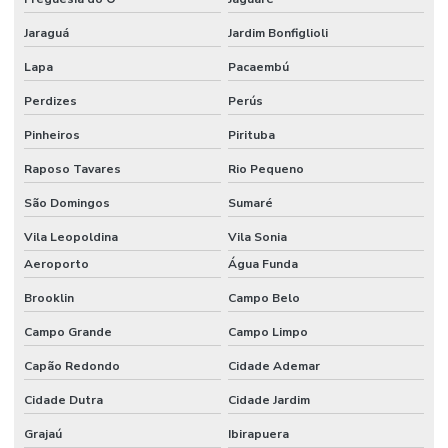
Embalagens Para Proteção De Componentes Eletrônicos
Jaraguá
Jardim Bonfiglioli
Embalagens Para Proteção De Medicamentos
Lapa
Pacaembú
Embalagens Personalizadas
Perdizes
Perús
Embalagens Personalizadas Em Diversas Cores
Pinheiros
Pirituba
Embalagens Técnicas
Raposo Tavares
Rio Pequeno
Embalagens Técnicas Com Proteção Contra Gases
São Domingos
Sumaré
Embalagens Técnicas Para Alimentos Em Geral
Vila Leopoldina
Vila Sonia
Embalagens Técnicas Para Armazenagem De Medicamentos
Aeroporto
Água Funda
Brooklin
Campo Belo
Embalagens Técnicas Para Armazenamento De Químicos
Campo Grande
Campo Limpo
Embalagens Técnicas Para Produtos De Consumo
Capão Redondo
Cidade Ademar
Embalagens Técnicas Para Produtos Farmacêuticos
Cidade Dutra
Cidade Jardim
Embalagens Tecnológicas Para Indústria Química
Grajaú
Ibirapuera
Empresa De Recuperação De Plásticos