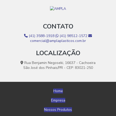
Grãos De Plástico Canela Para Produção
Grãos De Plástico Colorido
CONTATO
Grãos De Plástico Colorido Por Atacado
Grãos De Plástico Cristal Para Indústria
(41) 3588-1918
(41) 98512-1572
comercial@amplaplasticos.com.br
Grãos De Plástico Cristal Para Venda
LOCALIZAÇÃO
Grãos De Plástico Para Empilhadeiras
Rua Benjamin Negoseki, 16637 - Cachoeira
Grãos De Plástico Para Indústria
São José dos Pinhais/PR - CEP: 83021-250
Grãos De Plástico Para Injeção
Grãos De Plástico Para Reciclagem
Home
Grãos De Plástico Personalizados
Empresa
Grãos De Plástico Preto
Nossos Produtos
Grãos De Plástico Strech À Venda Online