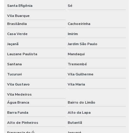
Embalagens De Plástico Cristal Reciclado
Santa Efigênia
Sé
Embalagens Ecológicas Para Indústria
Vila Buarque
Brasilândia
Cachoeirinha
Embalagens Em Cristal Para Produtos Alimentícios
Casa Verde
Imirim
Embalagens Em Materiais Reciclados Para Indústria
Jaçanã
Jardim São Paulo
Embalagens Em Material Reciclado
Lauzane Paulista
Mandaqui
Embalagens Em Material Virgem
Santana
Tremembé
Embalagens Para Componentes Eletrônicos
Tucuruvi
Vila Guilherme
Embalagens Para E Commerce Em Material Reciclado
Vila Gustavo
Vila Maria
Embalagens Para Medicamentos Sensíveis
Vila Medeiros
Embalagens Para Peças Automotivas
Água Branca
Bairro do Limão
Embalagens Para Produtos Que Exigem Proteção
Barra Funda
Alto da Lapa
Alto de Pinheiros
Butantã
Embalagens Para Produtos Químicos
Freguesia do Ó
Jaguaré