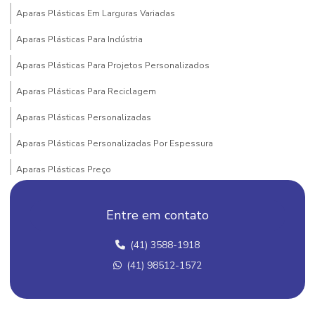
Aparas Plásticas Em Larguras Variadas
Aparas Plásticas Para Indústria
Aparas Plásticas Para Projetos Personalizados
Aparas Plásticas Para Reciclagem
Aparas Plásticas Personalizadas
Aparas Plásticas Personalizadas Por Espessura
Aparas Plásticas Preço
Aparas Plásticas Valor
Entre em contato
Atacado De Grãos De Plástico
(41) 3588-1918
Bobinas De Filme Flexível
(41) 98512-1572
Bobinas De Filme Para Cosméticos
Bobinas De Filme Para Embalagens