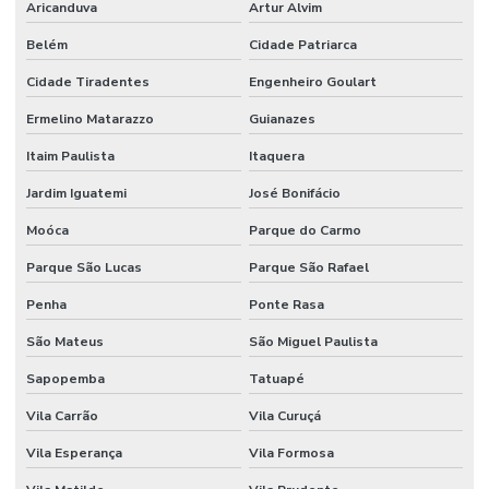
Aricanduva
Artur Alvim
Fabricante De Aparas Plásticas
Belém
Cidade Patriarca
Fabricante De Embalagens Em Material Reciclado Preto
Cidade Tiradentes
Engenheiro Goulart
Fabricante De Embalagens Para Indústria Automotiva
Ermelino Matarazzo
Guianazes
Fabricante De Grãos De Plástico
Itaim Paulista
Itaquera
Jardim Iguatemi
José Bonifácio
Fabricante De Recuperação De Polietileno
Moóca
Parque do Carmo
Fabricante De Sacos Plásticos
Parque São Lucas
Parque São Rafael
Filme Plástico Extrudado Para Indústria
Penha
Ponte Rasa
Filme Técnico De Plástico
São Mateus
São Miguel Paulista
Filmes Extrudados Para Indústria
Sapopemba
Tatuapé
Filmes Para Embalagem Alimentícia
Vila Carrão
Vila Curuçá
Filmes Para Embalagem De Cosméticos
Vila Esperança
Vila Formosa
Filmes Plásticos Para Alimentos E Medicamentos