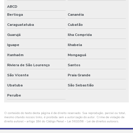
ABCD
Fornecedor De Grãos De Plástico
Bertioga
Cananéia
Fornecedor De Grãos De Plástico Preto
Caraguatatuba
Cubatão
Fornecedor De Plásticos Recuperados
Guarujá
Ilha Comprida
Fornecedor De Sacos Plásticos
Iguape
Ilhabela
Fornecedor De Sacos Plásticos Para Indústria
Itanhaém
Mongaguá
Fornecedor De Sacos Plásticos Resistentes
Riviera de São Lourenço
Santos
Fornecedores De Bobinas E Filmes Plásticos
São Vicente
Praia Grande
Fornecimento De Aparas Plásticas
Ubatuba
São Sebastião
Fornecimento De Aparas Plásticas Para Indústria
Peruíbe
Fornecimento De Sacos Plásticos Para Indústria
O conteúdo do texto desta página é de direito reservado. Sua reprodução, parcial ou total,
Grãos De Plástico
mesmo citando nossos links, é proibida sem a autorização do autor. Crime de violação de
direito autoral – artigo 184 do Código Penal –
Lei 9610/98 - Lei de direitos autorais
.
Grãos De Plástico Canela