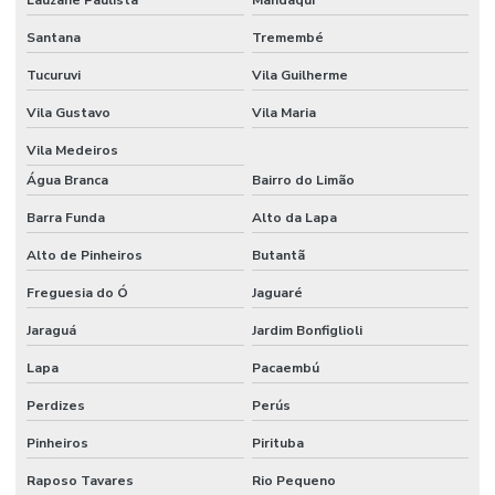
Embalagens Em Material Reciclado
Santana
Tremembé
Embalagens Em Material Virgem
Tucuruvi
Vila Guilherme
Embalagens Para Componentes Eletrônicos
Vila Gustavo
Vila Maria
Embalagens Para E Commerce Em Material Reciclado
Vila Medeiros
Embalagens Para Medicamentos Sensíveis
Água Branca
Bairro do Limão
Embalagens Para Peças Automotivas
Barra Funda
Alto da Lapa
Alto de Pinheiros
Butantã
Embalagens Para Produtos Que Exigem Proteção
Freguesia do Ó
Jaguaré
Embalagens Para Produtos Químicos
Jaraguá
Jardim Bonfiglioli
Embalagens Para Proteção De Componentes Eletrônicos
Lapa
Pacaembú
Embalagens Para Proteção De Medicamentos
Perdizes
Perús
Embalagens Personalizadas
Pinheiros
Pirituba
Embalagens Personalizadas Em Diversas Cores
Raposo Tavares
Rio Pequeno