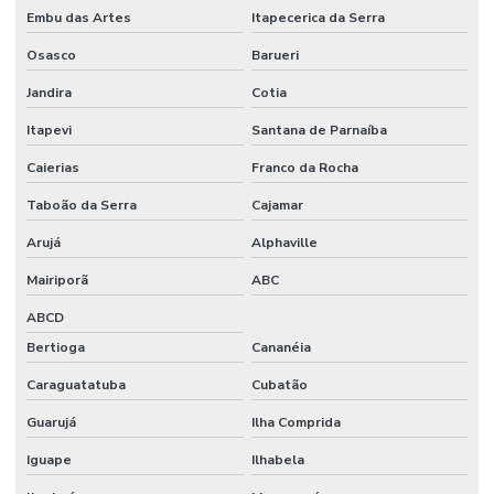
Embu das Artes
Itapecerica da Serra
Filmes Técnicos Para Embalagem E Protetores
Osasco
Barueri
Filmes Técnicos Personalizados Para Setores
Jandira
Cotia
Fornecedor De Aparas Plásticas
Itapevi
Santana de Parnaíba
Fornecedor De Bobinas E Filmes
Caierias
Franco da Rocha
Fornecedor De Embalagens Sustentáveis
Taboão da Serra
Cajamar
Fornecedor De Embalagens Técnicas Para Eletrônicos
Arujá
Alphaville
Fornecedor De Filme Técnico Sob Demanda
Mairiporã
ABC
ABCD
Fornecedor De Filmes Técnicos Personalizados
Bertioga
Cananéia
Fornecedor De Grãos De Plástico
Caraguatatuba
Cubatão
Fornecedor De Grãos De Plástico Preto
Guarujá
Ilha Comprida
Fornecedor De Plásticos Recuperados
Iguape
Ilhabela
Fornecedor De Sacos Plásticos