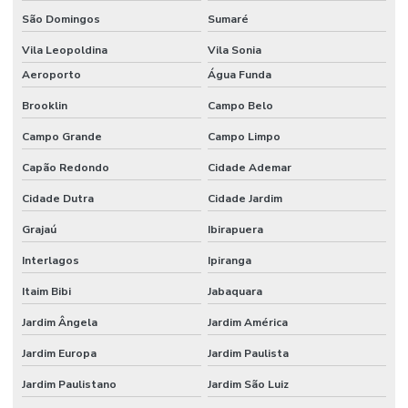
Embalagens Técnicas
São Domingos
Sumaré
Embalagens Técnicas Com Proteção Contra Gases
Vila Leopoldina
Vila Sonia
Embalagens Técnicas Para Alimentos Em Geral
Aeroporto
Água Funda
Brooklin
Campo Belo
Embalagens Técnicas Para Armazenagem De Medicamentos
Campo Grande
Campo Limpo
Embalagens Técnicas Para Armazenamento De Químicos
Capão Redondo
Cidade Ademar
Embalagens Técnicas Para Produtos De Consumo
Cidade Dutra
Cidade Jardim
Embalagens Técnicas Para Produtos Farmacêuticos
Grajaú
Ibirapuera
Embalagens Tecnológicas Para Indústria Química
Interlagos
Ipiranga
Empresa De Recuperação De Plásticos
Itaim Bibi
Jabaquara
Empresa De Recuperação E Extrusão
Jardim Ângela
Jardim América
Equipamentos Para Extrusão De Plástico
Jardim Europa
Jardim Paulista
Extrusão De Filme Técnico
Jardim Paulistano
Jardim São Luiz