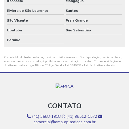
Itanhaém
Mongaguá
Fornecedor De Sacos Plásticos Para Indústria
Riviera de São Lourenço
Santos
Fornecedor De Sacos Plásticos Resistentes
São Vicente
Praia Grande
Fornecedores De Bobinas E Filmes Plásticos
Ubatuba
São Sebastião
Fornecimento De Aparas Plásticas
Peruíbe
Fornecimento De Aparas Plásticas Para Indústria
O conteúdo do texto desta página é de direito reservado. Sua reprodução, parcial ou total,
Fornecimento De Sacos Plásticos Para Indústria
mesmo citando nossos links, é proibida sem a autorização do autor. Crime de violação de
direito autoral – artigo 184 do Código Penal –
Lei 9610/98 - Lei de direitos autorais
.
Grãos De Plástico
Grãos De Plástico Canela
Grãos De Plástico Canela Para Produção
CONTATO
Grãos De Plástico Colorido
Grãos De Plástico Colorido Por Atacado
(41) 3588-1918
(41) 98512-1572
comercial@amplaplasticos.com.br
Grãos De Plástico Cristal Para Indústria