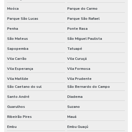
Moóca
Parque do Carmo
Fabricante De Recuperação De Polietileno
Parque São Lucas
Parque São Rafael
Fabricante De Sacos Plásticos
Penha
Ponte Rasa
Filme Plástico Extrudado Para Indústria
São Mateus
São Miguel Paulista
Filme Técnico De Plástico
Sapopemba
Tatuapé
Filmes Extrudados Para Indústria
Vila Carrão
Vila Curuçá
Filmes Para Embalagem Alimentícia
Vila Esperança
Vila Formosa
Filmes Para Embalagem De Cosméticos
Vila Matilde
Vila Prudente
São Caetano do sul
São Bernardo do Campo
Filmes Plásticos Para Alimentos E Medicamentos
Santo André
Diadema
Filmes Plásticos Para Embalagem
Guarulhos
Suzano
Filmes Plásticos Para Embalagens Flexíveis
Ribeirão Pires
Mauá
Filmes Plásticos Para Medicamentos
Embu
Embu Guaçú
Filmes Plásticos Recicláveis Para Alimentos