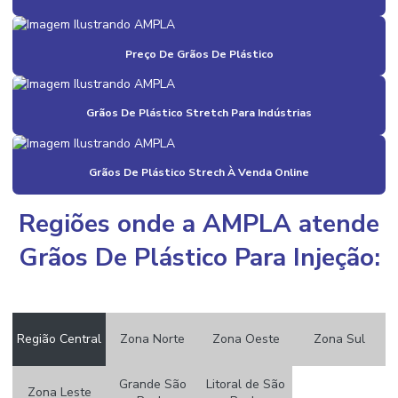
Bobinas E Filmes Para Indústria
Bobinas E Filmes Preço
Preço De Grãos De Plástico
Bobinas E Filmes Valor
Grãos De Plástico Stretch Para Indústrias
Bobinas Plásticas
Bobinas Plásticas Recicláveis
Grãos De Plástico Strech À Venda Online
Compra De Aparas Plásticas
Compra De Aparas Plásticas Em Diversas Cores
Regiões onde a AMPLA atende
Compra De Grãos De Plástico Colorido
Grãos De Plástico Para Injeção:
Compra De Sacos Plásticos
Compra De Sacos Plásticos Online
Região Central
Zona Norte
Zona Oeste
Zona Sul
Customização De Aparas Plásticas
Distribuição De Grãos De Plástico
Grande São
Litoral de São
Zona Leste