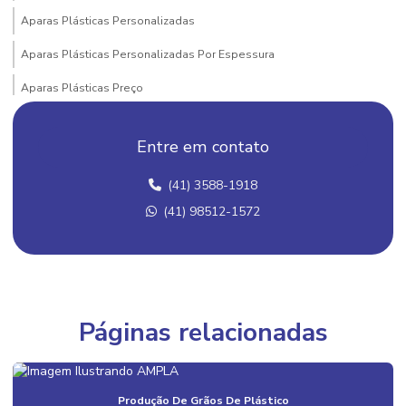
Aparas Plásticas Personalizadas
Aparas Plásticas Personalizadas Por Espessura
Aparas Plásticas Preço
Aparas Plásticas Valor
Entre em contato
Atacado De Grãos De Plástico
(41) 3588-1918
Bobinas De Filme Flexível
(41) 98512-1572
Bobinas De Filme Para Cosméticos
Bobinas De Filme Para Embalagens
Bobinas De Filme Plástico Para Cosméticos E Medicamentos
Bobinas De Filme Plástico Para Indústria
Páginas relacionadas
Bobinas De Plastico Para Indústria Alimentícia
Bobinas E Filmes
Produção De Grãos De Plástico