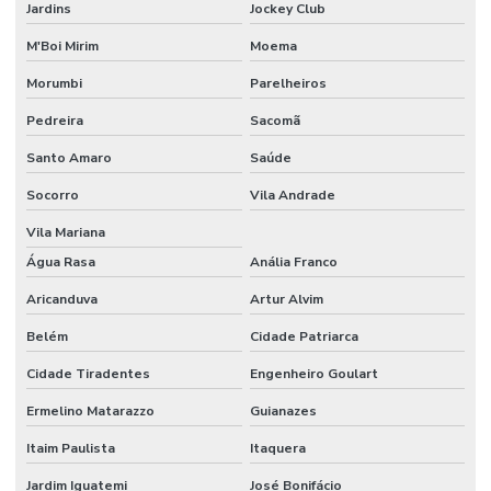
Extrusão De Filme Técnico Sob Medida
Jardins
Jockey Club
Extrusão De Filmes Técnicos Personalizados
M'Boi Mirim
Moema
Morumbi
Parelheiros
Extrusão De Materiais Plásticos
Pedreira
Sacomã
Extrusão De Plásticos Para Indústria
Santo Amaro
Saúde
Fabricação De Embalagens
Socorro
Vila Andrade
Fabricação De Embalagens Em Canela Sustentáveis
Vila Mariana
Fabricação De Embalagens Em Vários Materiais
Água Rasa
Anália Franco
Fabricação De Embalagens Sustentáveis
Aricanduva
Artur Alvim
Fabricação De Filmes Técnicos
Belém
Cidade Patriarca
Fabricante De Aparas Plásticas
Cidade Tiradentes
Engenheiro Goulart
Fabricante De Embalagens Em Material Reciclado Preto
Ermelino Matarazzo
Guianazes
Itaim Paulista
Itaquera
Fabricante De Embalagens Para Indústria Automotiva
Jardim Iguatemi
José Bonifácio
Fabricante De Grãos De Plástico